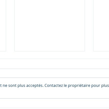
 ne sont plus acceptés. Contactez le propriétaire pour plus
Optimiser sa retraite avec le
Econ
PER : Guide stratégique
chan