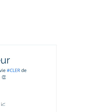
Contact
Blog
eur
vie 
#CLER
 de 
 👏
 📈